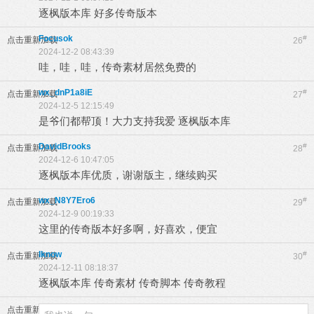
逐枫版本库 好多传奇版本
Focusok
#
点击重新加载
26
2024-12-2 08:43:39
哇，哇，哇，传奇素材居然免费的
wx_dnP1a8iE
#
点击重新加载
27
2024-12-5 12:15:49
是爷们都帮顶！大力支持我爱 逐枫版本库
DavidBrooks
#
点击重新加载
28
2024-12-6 10:47:05
逐枫版本库优质，谢谢版主，继续购买
wx_N8Y7Ero6
#
点击重新加载
29
2024-12-9 00:19:33
这里的传奇版本好多啊，好喜欢，便宜
Iknow
#
点击重新加载
30
2024-12-11 08:18:37
逐枫版本库 传奇素材 传奇脚本 传奇教程
点击重新加载