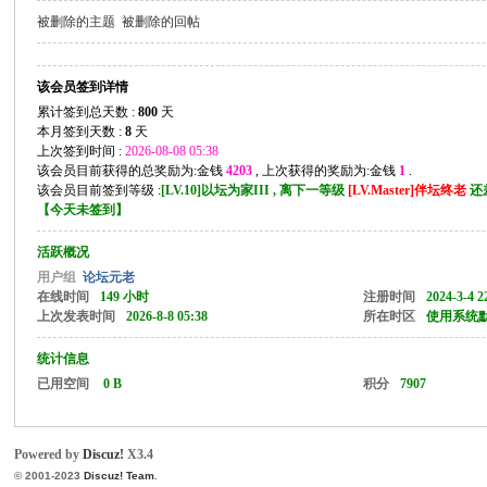
被删除的主题
被删除的回帖
枫
该会员签到详情
累计签到总天数 :
800
天
本月签到天数 :
8
天
上次签到时间 :
2026-08-08 05:38
该会员目前获得的总奖励为:金钱
4203
, 上次获得的奖励为:金钱
1
.
该会员目前签到等级 :
[LV.10]以坛为家III , 离下一等级
[LV.Master]伴坛终老
还
【
今天未签到
】
活跃概况
版
用户组
论坛元老
在线时间
149 小时
注册时间
2024-3-4 2
上次发表时间
2026-8-8 05:38
所在时区
使用系统
统计信息
已用空间
0 B
积分
7907
Powered by
Discuz!
X3.4
© 2001-2023
Discuz! Team
.