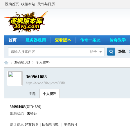
设为首页
收藏本站
天气与日历
首页
服务器租用
查看版本
传奇一条龙
传奇教学
热搜:
帖子
搜
369961083
个人资料
369961083
https://www.30wj.com/?880
索
逐
›
›
主题
个人资料
369961083
(UID: 880)
邮箱状态
未验证
统计信息
好友数 0
|
回帖数 801
|
主题数 4